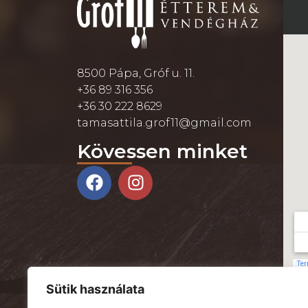
8500 Pápa, Gróf u. 11.
+36 89 316 356
+36 30 222 8629
tamasattila.grof11@gmail.com
Kövessen minket
Sütik használata