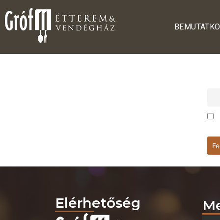
BEMUTATK
E-
táj
Elérhetőség
Me