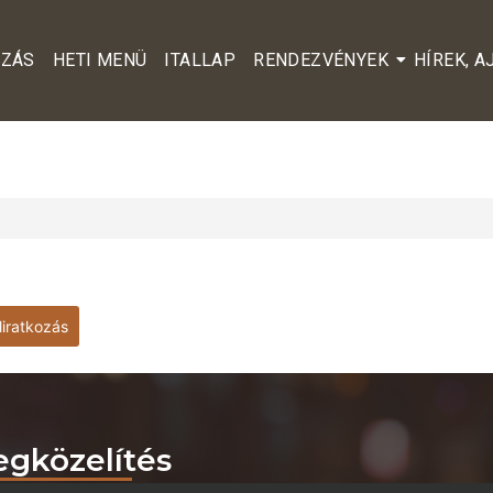
OZÁS
HETI MENÜ
ITALLAP
RENDEZVÉNYEK
HÍREK, 
mail cím
Elolvastam és elfogadom az Adatvédelmi
ékoztatóban leírtakat
gközelítés